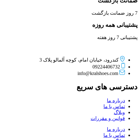
ضمانت بازگشت
7 روز ضمانت بازگشت
پشتیبانی همه روزه
پشتیبانی 7 روز هفته
کندرود، خیابان امام، کوچه آلمالو پلاک 3
09224406732
info@kralshoes.com
دسترسی های سریع
درباره ما
تماس با ما
وبلاگ
قوانین و مقررات
درباره ما
تماس با ما