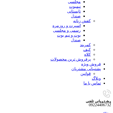
مجلسی
نیمبوت
تابستانی
صندل
کفش زنانه
اسپرت و روزمره
رسمی و مجلسی
بوت و نیم بوت
صندل
کمربند
کیف
کلاه
پرفروش ترین محصولات
فروش ویژه
پشتیبانی مشتریان
قوانین
وبلاگ
تماس با ما
پـشـتـیـبانی تلفنی
09224406732