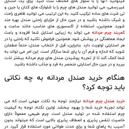
میتوانید آنها را با شلوار های مختلف ست کنید. برای یک استایل
غیررسمی، می ‌توانید صندل ‌های چرم را با شلوارک‌ های کتان یا جین و
تی‌ شرت ‌های ساده ترکیب کنید. به این ترتیب می ‌توانید ظاهری راحت
و شیک داشته باشید و در عین حال از مزایای راحتی صندل بهره‌ مند
شوید. همچنین، استفاده از اکسسوری‌ های مناسب مانند ساعت و
کمربند چرم مردانه
می‌ تواند به زیبایی استایل شما افزوده و باعث
ایجاد هماهنگی در پوشش شود. همچنین فراموش نکنید که راحتی پا در
هر استایلی اولویت دارد. بنابراین، قبل از انتخاب صندل، حتماً مطمئن
شوید که اندازه و فرم آن با پای شما سازگار است. این امر می ‌تواند به
شما کمک کند تا از تجربه پوشیدن صندل‌ های چرم مردانه بیشتر لذت
ببرید و در عین حال استایلی منحصر به فرد و جذاب داشته باشید.
هنگام خرید صندل مردانه به چه نکاتی
باید توجه کرد؟
خرید صندل چرم مردانه
نیازمند توجه به نکات مهمی است که می‌
تواند تجربه خرید شما را بهبود ببخشد. اولین نکته، توجه به کیفیت
چرم استفاده شده در تولید صندل است. چرم طبیعی معمولاً دارای
خاصیت تنفس ‌پذیری و انعطاف ‌پذیری بالایی است که میتواند بدون
آسیب به پاهای شما و برای مدت طولانی مورد استفاده قرار گیرد. در