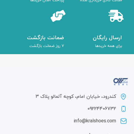
اصالت کالای خریداری شده
پرداخت آسان خریدها
ارسال رایگان
ضمانت بازگشت
برای همه خریدها
7 روز ضمانت بازگشت
کندرود، خیابان امام، کوچه آلمالو پلاک 3
09224406732
info@kralshoes.com