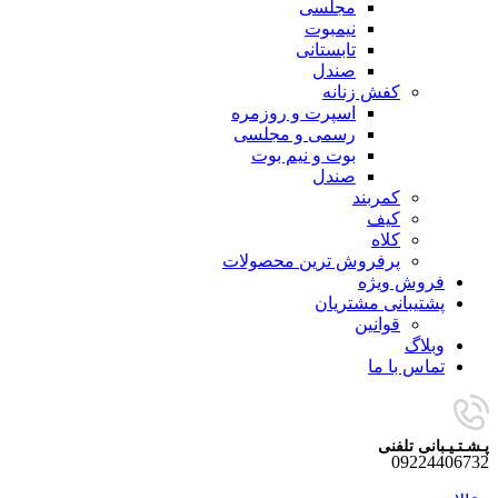
مجلسی
نیمبوت
تابستانی
صندل
کفش زنانه
اسپرت و روزمره
رسمی و مجلسی
بوت و نیم بوت
صندل
کمربند
کیف
کلاه
پرفروش ترین محصولات
فروش ویژه
پشتیبانی مشتریان
قوانین
وبلاگ
تماس با ما
پـشـتـیـبانی تلفنی
09224406732