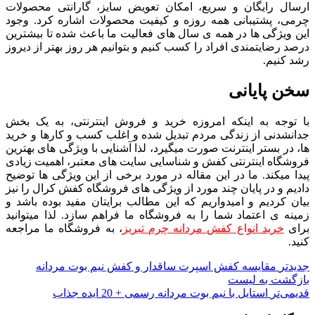
ارسال رایگان و سریع، امکان تعویض سایز، گارانتی محصولات
چرمی، پشتیبانی همه روزه و کیفیت محصولات اشاره کرد. وجود
این ویژگی ها در همه ی سال های فعالیت ما باعث شده تا بیشترین
درصد رضایتمندی افراد را کسب کنیم و بتوانیم هر روز بهتر از دیروز
رشد کنیم.
سخن پایانی
با توجه به اینکه امروزه خرید و فروش اینترنتی، به یک بخش
جدانشدنی از زندگی مردم تبدیل شده و اغلب کسب و کارها و خرید
ها، در بستر اینترنت صورت میگیرد، لذا آشنایی با ویژگی های بهترین
فروشگاه اینترنتی کفش و شناسایی سایت های معتبر، اهمیت زیادی
پیدا میکند. ما در این مقاله در مورد برخی از این ویژگی ها توضیح
دادیم و در پایان چند مورد از ویژگی های فروشگاه کفش کرال را نیز
بیان کردیم و امیدواریم که این مطالب برایتان مفید بوده باشد و
زمینه ی اعتماد شما را به فروشگاه ما فراهم سازد. لذا میتوانید
برای
خرید انواع کفش مردانه چرم تبریز
، به فروشگاه ما مراجعه
کنید.
جدیدتر
مقایسه کفش اسپرت ساقدار و کفش نیم بوت مردانه
بازگشت به لیست
قدیمی‌تر
استایل با نیم بوت مردانه رسمی + 20 ایده جذاب