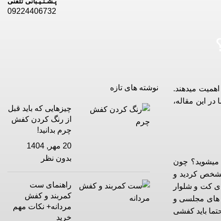
پـشـتـیـبانی تلفنی
09224406732
نوشته های تازه
اهمیت میدهند.
در این مقاله،
چیزهایی که باید قبل
از رنگ کردن کفش
چرم بدانید!
20 مهر, 1404
بدون نظر
 میشوید؟ چون
مشخص کردید و
راهنمای ست
ای کت و شلوار
کمربند و کفش
 های مجلسی و
مردانه+ نکات مهم
حتما باید کفشی
خرید