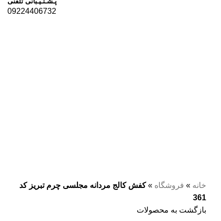
پـشـتـیـبانی تلفنی
09224406732
برای بزرگنمایی کلیک کنید
خانه
»
فروشگاه
»
کفش کالج مردانه مجلسی چرم تبریز کد
361
بازگشت به محصولات