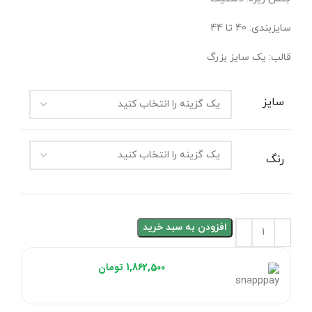
سایزبندی: 40 تا 44
قالب: یک سایز بزرگ
سایز
رنگ
افزودن به سبد خرید
هر قسط با اسنپ‌پی:
1,862,500
تومان
۴ قسط ماهانه. بدون سود، چک و ضامن.