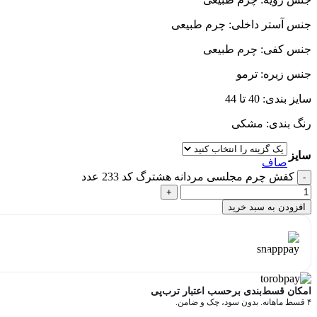
جنس آستر داخلی: چرم طبیعی
جنس کفی: چرم طبیعی
جنس زیره: ترمو
سایز بندی: 40 تا 44
رنگ بندی: مشکی
سایز
صاف
کفش چرم مجلسی مردانه هشترگ کد 233 عدد
افزودن به سبد خرید
هر قسط با اسنپ‌پی:
1,625,000
تومان
۴ قسط ماهانه. بدون سود، چک و ضامن.
امکان قسط‌بندی برحسب اعتبار ترب‌پی
۴ قسط ماهانه. بدون سود، چک و ضامن.