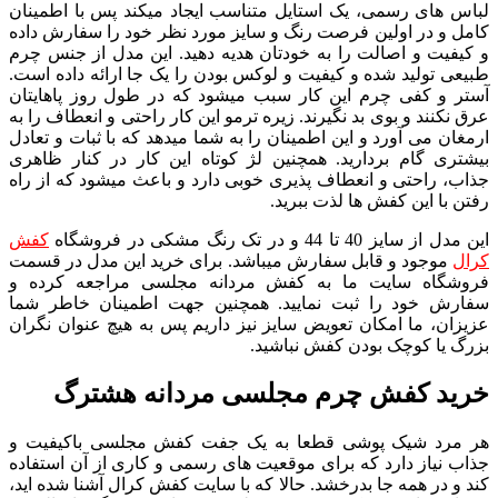
لباس های رسمی، یک استایل متناسب ایجاد میکند پس با اطمینان
کامل و در اولین فرصت رنگ و سایز مورد نظر خود را سفارش داده
و کیفیت و اصالت را به خودتان هدیه دهید. این مدل از جنس چرم
طبیعی تولید شده و کیفیت و لوکس بودن را یک جا ارائه داده است.
آستر و کفی چرم این کار سبب میشود که در طول روز پاهایتان
عرق نکنند و بوی بد نگیرند. زیره ترمو این کار راحتی و انعطاف را به
ارمغان می آورد و این اطمینان را به شما میدهد که با ثبات و تعادل
بیشتری گام بردارید. همچنین لژ کوتاه این کار در کنار ظاهری
جذاب، راحتی و انعطاف پذیری خوبی دارد و باعث میشود که از راه
رفتن با این کفش ها لذت ببرید.
این مدل از سایز 40 تا 44 و در تک رنگ مشکی در فروشگاه
کفش
کرال
موجود و قابل سفارش میباشد. برای خرید این مدل در قسمت
فروشگاه سایت ما به کفش مردانه مجلسی مراجعه کرده و
سفارش خود را ثبت نمایید. همچنین جهت اطمینان خاطر شما
عزیزان، ما امکان تعویض سایز نیز داریم پس به هیچ عنوان نگران
بزرگ یا کوچک بودن کفش نباشید.
خرید کفش چرم مجلسی مردانه هشترگ
هر مرد شیک پوشی قطعا به یک جفت کفش مجلسی باکیفیت و
جذاب نیاز دارد که برای موقعیت های رسمی و کاری از آن استفاده
کند و در همه جا بدرخشد. حالا که با سایت کفش کرال آشنا شده اید،