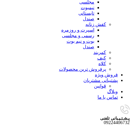
مجلسی
نیمبوت
تابستانی
صندل
کفش زنانه
اسپرت و روزمره
رسمی و مجلسی
بوت و نیم بوت
صندل
کمربند
کیف
کلاه
پرفروش ترین محصولات
فروش ویژه
پشتیبانی مشتریان
قوانین
وبلاگ
تماس با ما
پـشـتـیـبانی تلفنی
09224406732