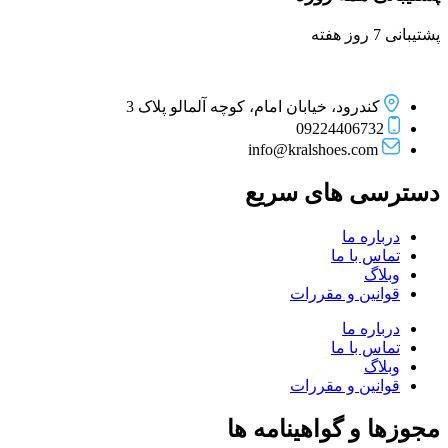
پشتیبانی 7 روز هفته
کندرود، خیابان امام، کوچه آلمالو پلاک 3
09224406732
info@kralshoes.com
دسترسی های سریع
درباره ما
تماس با ما
وبلاگ
قوانین و مقررات
درباره ما
تماس با ما
وبلاگ
قوانین و مقررات
مجوزها و گواهینامه ها