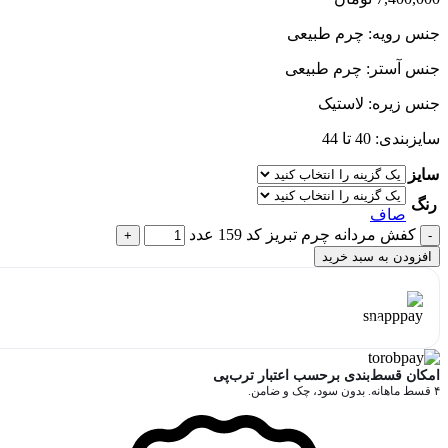
جنس رویه: چرم طبیعی
جنس آستر: چرم طبیعی
جنس زیره: لاستیک
سایزبندی: 40 تا 44
سایز
رنگ
صاف
کفش مردانه چرم تبریز کد 159 عدد
افزودن به سبد خرید
هر قسط با اسنپ‌پی:
1,850,000
تومان
۴ قسط ماهانه. بدون سود، چک و ضامن.
امکان قسط‌بندی برحسب اعتبار ترب‌پی
۴ قسط ماهانه. بدون سود، چک و ضامن.