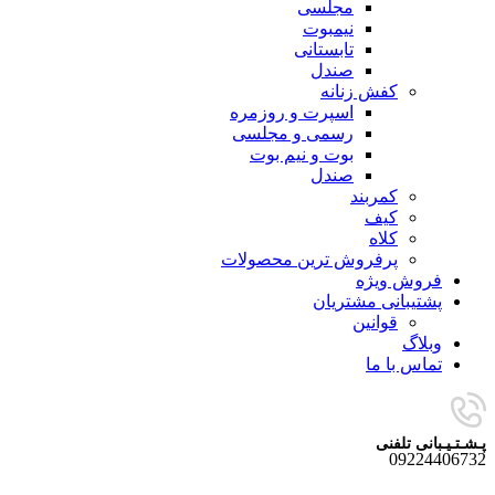
مجلسی
نیمبوت
تابستانی
صندل
کفش زنانه
اسپرت و روزمره
رسمی و مجلسی
بوت و نیم بوت
صندل
کمربند
کیف
کلاه
پرفروش ترین محصولات
فروش ویژه
پشتیبانی مشتریان
قوانین
وبلاگ
تماس با ما
پـشـتـیـبانی تلفنی
09224406732