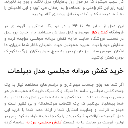
کار سبب میشود که در طول روز پاهایتان عرق نکنند و بوی بد نگیرند.
زیره رابر این کار راحتی و انعطاف را به ارمغان می آورد و این اطمینان را
به شما میدهد که با ثبات و تعادل بیشتری گام بردارید.
این مدل از سایز 40 تا 44 و در دو رنگ مشکی و قهوه ای در
فروشگاه
کفش کرال
موجود و قابل سفارش میباشد. برای خرید این مدل
در قسمت فروشگاه سایت ما به کفش مردانه مجلسی مراجعه کرده و
سفارش خود را ثبت نمایید. همچنین جهت اطمینان خاطر شما عزیزان، ما
امکان تعویض سایز نیز داریم پس به هیچ عنوان نگران بزرگ یا کوچک
بودن کفش نباشید.
خرید
کفش مردانه مجلسی مدل دیپلمات
اگر شما هم برای جلسات مهم کاری و مراسم های مختلف، نیاز به یک
جفت کفش مجلسی ساده اما شیک و کلاسیک دارید که همیشه در هر
جمعی بدرخشید، ما در اینجا کفش مردانه مجلسی مدل دیپلمات را به
شما پیشنهاد میکنیم که یک انتخاب هوشمندانه و بی نظیر است و
میتواند ظرافت و جذابیت استایل شما را ارتقا دهد. شما با خرید این
مدل، کیفیت، ظرافت و شیک بودن را یک جا تجربه خواهید کرد. پس در
اولین فرصت در سایت ما به قسمت
کفش مجلسی مردانه
مراجعه کرده