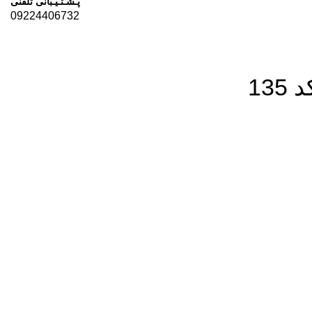
پـشـتـیـبانی تلفنی
09224406732
13