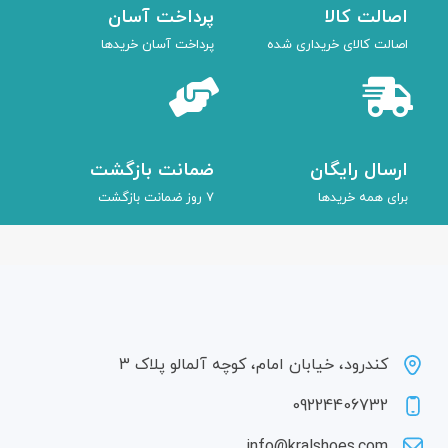
اصالت کالا
پرداخت آسان
اصالت کالای خریداری شده
پرداخت آسان خریدها
ارسال رایگان
ضمانت بازگشت
برای همه خریدها
7 روز ضمانت بازگشت
کندرود، خیابان امام، کوچه آلمالو پلاک 3
09224406732
info@kralshoes.com