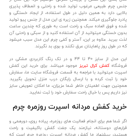
جنس چرم طبیعی مرغوب تولید شده و راحتی و انعطاف پذیری
بالایی دارد به همین دلیل در طول استفاده، از ایجاد خستگی و
پادرد جلوگیری میکند. همچنین زیره ی این مدل از جنس پیو تولید
شده و فوق العاده سبک و راحت است به طوری که چندین ساعت
بدون خستگی میتوانید از آن استفاده کنید و از سبکی و راحتی آن
لذت ببرید. علاوه بر این، آستر و کفی چرم این مدل سبب میشود
که در طول روز پاهایتان عرق نکنند و بوی بد نگیرند.
این مدل از سایز 40 تا 44 و در تک رنگ کاربردی مشکی در
فروشگاه
کفش کرال تبریز
موجود میباشد. برای خرید این کفش
اسپرت میتوانید با مراجعه به قسمت فروشگاه سایت ما، سفارش
خود را ثبت کرده و با ارسال رایگان درب منزل تحویل بگیرید.
همچنین جهت اطمینان خاطر شما عزیزان، ما امکان تعویض سایز
نیز داریم پس با خیال راحت سفارش خود را ثبت نمایید.
خرید کفش مردانه اسپرت روزمره چرم
اگر شما هم برای انجام فعالیت های روزمره، پیاده روی، دورهمی و
قرارهای دوستانه، نیازمند یک جفت کفش باکیفیت و راحت
هستید، پیشنهاد ما کفش مردانه اسپرت روزمره چرم است که