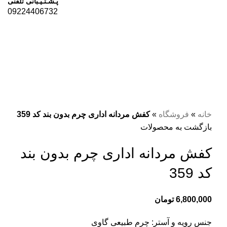
پـشـتـیـبانی تلفنی
09224406732
برای بزرگنمایی کلیک کنید
خانه
»
فروشگاه
»
کفش مردانه اداری چرم بدون بند کد 359
بازگشت به محصولات
کفش مردانه اداری چرم بدون بند
کد 359
6,800,000
تومان
جنس رویه و آستر: چرم طبیعی گاوی