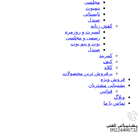
مجلسی
نیمبوت
تابستانی
صندل
کفش زنانه
اسپرت و روزمره
رسمی و مجلسی
بوت و نیم بوت
صندل
کمربند
کیف
کلاه
پرفروش ترین محصولات
فروش ویژه
پشتیبانی مشتریان
قوانین
وبلاگ
تماس با ما
پـشـتـیـبانی تلفنی
09224406732