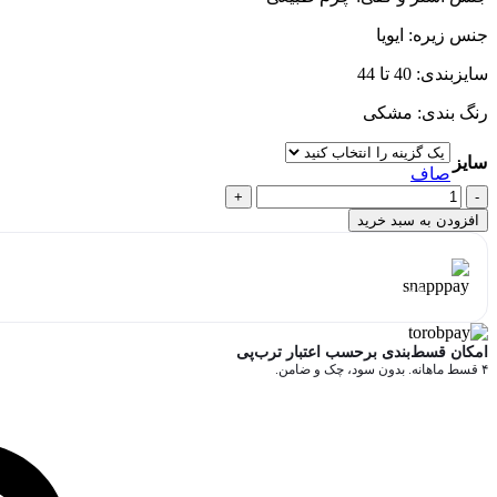
جنس زیره: ایویا
سایزبندی: 40 تا 44
رنگ بندی: مشکی
سایز
صاف
کفش
مجلسی
افزودن به سبد خرید
چرم
مردانه
هر قسط با اسنپ‌پی:
2,247,500
تومان
سگک
۴ قسط ماهانه. بدون سود، چک و ضامن.
دار
کد
444
امکان قسط‌بندی برحسب اعتبار ترب‌پی
عدد
۴ قسط ماهانه. بدون سود، چک و ضامن.