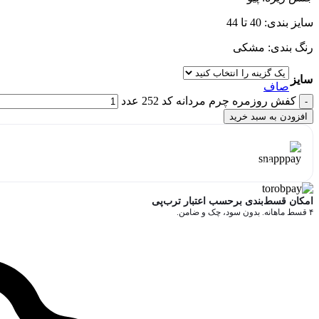
سایز بندی: 40 تا 44
رنگ بندی: مشکی
سایز
صاف
کفش روزمره چرم مردانه کد 252 عدد
افزودن به سبد خرید
هر قسط با اسنپ‌پی:
1,450,000
تومان
۴ قسط ماهانه. بدون سود، چک و ضامن.
امکان قسط‌بندی برحسب اعتبار ترب‌پی
۴ قسط ماهانه. بدون سود، چک و ضامن.