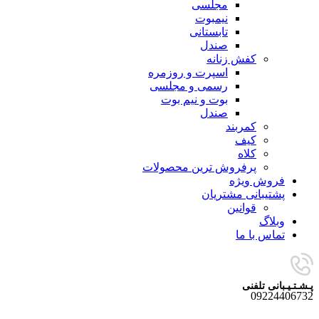
مجلسی
نیمبوت
تابستانی
صندل
کفش زنانه
اسپرت و روزمره
رسمی و مجلسی
بوت و نیم بوت
صندل
کمربند
کیف
کلاه
پرفروش ترین محصولات
فروش ویژه
پشتیبانی مشتریان
قوانین
وبلاگ
تماس با ما
پـشـتـیـبانی تلفنی
09224406732