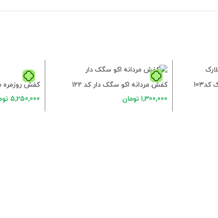
کفش روزمره مرد
د103
کفش مردانه اکو سگک دار کد 122
5,250,000
توم
1,300,000
تومان
انتخاب گزینه ه
انتخاب گزینه ها