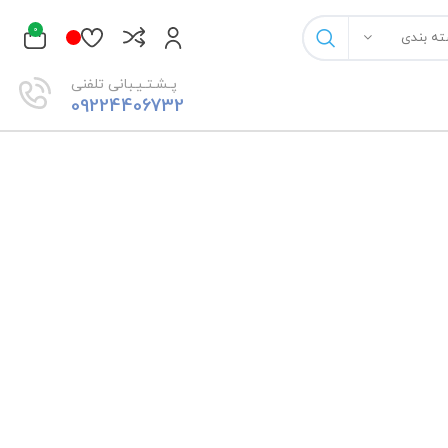
0
ته بندی
پـشـتـیـبانی تلفنی
09224406732