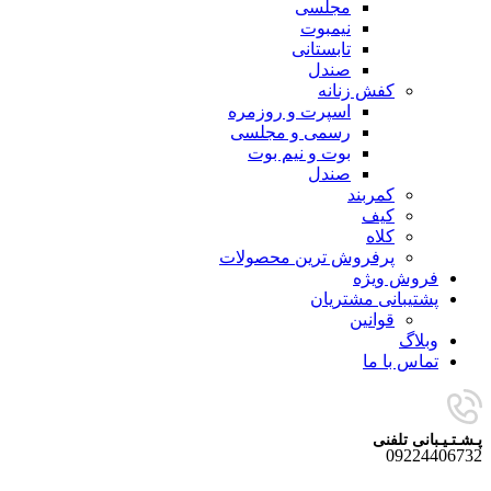
مجلسی
نیمبوت
تابستانی
صندل
کفش زنانه
اسپرت و روزمره
رسمی و مجلسی
بوت و نیم بوت
صندل
کمربند
کیف
کلاه
پرفروش ترین محصولات
فروش ویژه
پشتیبانی مشتریان
قوانین
وبلاگ
تماس با ما
پـشـتـیـبانی تلفنی
09224406732