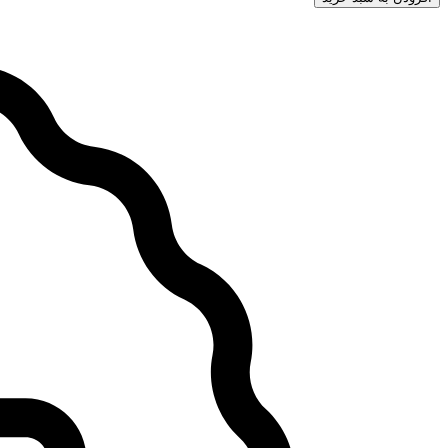
مردانه
کد
249
عدد