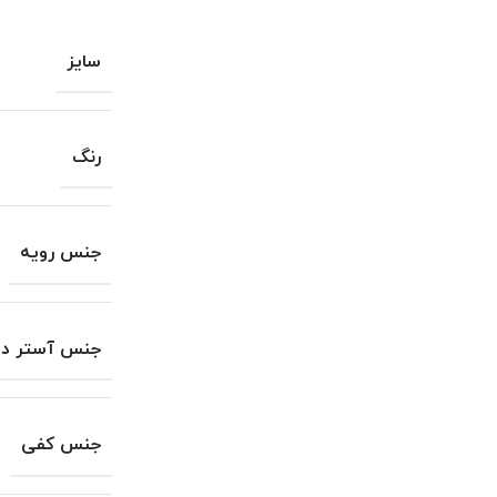
سایز
رنگ
جنس رویه
جنس آستر دا
جنس کفی