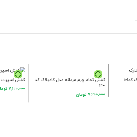
کفش تمام چرم مردانه مدل کادیلاک کد
د101
کفش اسپرت جدید
140
7,100,000
توما
7,200,000
تومان
انتخاب گزینه ه
انتخاب گزینه ها