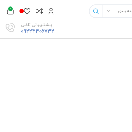
0
ته بندی
پـشـتـیـبانی تلفنی
09224406732