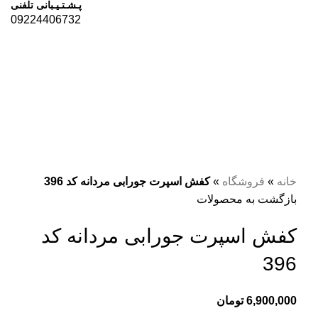
پـشـتـیـبانی تلفنی
09224406732
فروخته شده
برای بزرگنمایی کلیک کنید
خانه
»
فروشگاه
»
کفش اسپرت جورابی مردانه کد 396
بازگشت به محصولات
کفش اسپرت جورابی مردانه کد
396
6,900,000
تومان