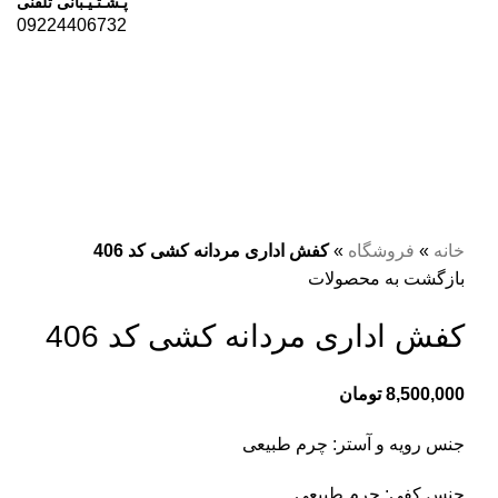
پـشـتـیـبانی تلفنی
09224406732
برای بزرگنمایی کلیک کنید
خانه
»
فروشگاه
»
کفش اداری مردانه کشی کد 406
بازگشت به محصولات
کفش اداری مردانه کشی کد 406
8,500,000
تومان
جنس رویه و آستر: چرم طبیعی
جنس کفی: چرم طبیعی