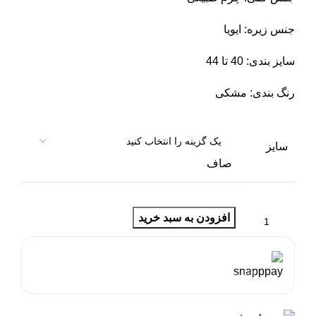
جنس زیره: ایویا
سایز بندی: 40 تا 44
رنگ بندی: مشکی
سایز
صاف
افزودن به سبد خرید
هر قسط با اسنپ‌پی:
2,125,000
تومان
۴ قسط ماهانه. بدون سود، چک و ضامن.