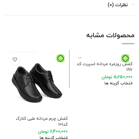
نظرات (0)
محصولات مشابه
کفش روزمره مردانه اسپرت کد
197
5,250,000
تومان
انتخاب گزینه ها
کفش چرم مردانه طبی کلارک
کف
کد101
کد 
6,400,000
تومان
00
انتخاب گزینه ها
ان