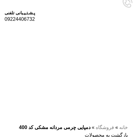
پـشـتـیـبانی تلفنی
09224406732
برای بزرگنمایی کلیک کنید
خانه
»
فروشگاه
»
دمپایی چرمی مردانه مشکی کد 400
بازگشت به محصولات