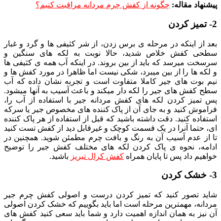
پیشنهاد مقاله:
چگونه از کفش چرم مردانه مراقبت کنیم؟
2- تمیز کردن
بعد از اینکه در مرحله ی برس زدن، از شر کثیفی ها و گرد و غبار
سطحی کفش خلاص شدید، حالا نوبت به لکه های سنگین و
سرسخت میرسد که باید از بین بروند. در اینکه آب همه ی کثیفی ها
و لکه ها را از بین میبرد، شکی نیست اما ظاهرا در مورد کفش ها و
نیم بوت های جیر کاملا متفاوت است و تجربه نشان داده که آب
سطح کفش های جیر را لکه دار میکند و باعث آسیب به آنها میشود.
پس تمیز کردن لکه های کفش مردانه جیر با استفاده از آب را،
فراموش کنید و به جای آن از پاک کننده های مخصوص جیر یا سرکه
استفاده کنید. دقت داشته باشید که قبل از استفاده از هر پاک کننده
ای، حتما آنرا در یک قسمت کوچک و غیرقابل دید از کفش تست کنید
تا از عدم آسیب آن به رنگ و بافت چرم مطمئن شوید. همچنین در
ادامه، نحوه ی پاک کردن لکه های مختلف کفش جیر را توضیح
خواهیم داد پس تا پایان همراه
کفش کرال ت
بریز
باشید.
3- خشک کردن
شاید تصور کنید که تمیز کردن درست و اصولی کفش چرم جیر
مردانه، مهمترین مرحله است اما باید بگوییم که خشک کردن اصولی
آن نیز به همان اندازه اهمیت دارد و شما باید سعی کنید کفش های