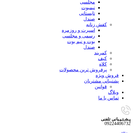
مجلسی
نیمبوت
تابستانی
صندل
کفش زنانه
اسپرت و روزمره
رسمی و مجلسی
بوت و نیم بوت
صندل
کمربند
کیف
کلاه
پرفروش ترین محصولات
فروش ویژه
پشتیبانی مشتریان
قوانین
وبلاگ
تماس با ما
پـشـتـیـبانی تلفنی
09224406732