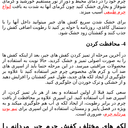
چرم خود را در دمای محیط و دور از نور مستقیم خورشید و گرمای
شوفاژ و بخاری خشک کنید چون گرمای آنها به شدت به بافت
انواع
چرم طبیعی
آسیب میزند.
برای خشک شدن سریع کفش های جیر میتوانید داخل آنها را با
دستمال کاغذی، روزنامه یا حوله پر کنید تا رطوبت اضافی کفش را
جذب کنند و کفشتان زود خشک شود.
4- محافظت کردن
در آخرین مرحله از تمیز کردن کفش های جیر، بعد از اینکه کفش ها
را به صورت اصولی تمیز و خشک کردید، حالا نوبت به استفاده از
محصولات مراقبتی میرسد. در این مرحله حتما باید از اسپری های
ضد آب و کرم های مخصوص چرم جیر استفاده کنید تا علاوه بر
جلوگیری از ایجاد لکه های جدید، طول عمر کفشتان را افزایش دهید
و از خشکی و ترک خوردن آن جلوگیری کنید.
سعی کنید قبلا از اولین استفاده و بعد از هر بار تمیز کردن، از
اسپری ضد آب استفاده کنید. این اسپری علاوه بر محافظت از بافت
چرم در برابر رطوبت، از ایجاد لکه ی آب هم جلوگیری میکند و به
ویژه در فصل پاییز و زمستان، استفاده از این اسپری برای
نیم بوت
مردانه چرم
، ضروری است.
لکه های مختلف کفش چرم جیر مردانه را