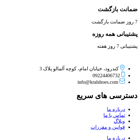
ضمانت بازگشت
7 روز ضمانت بازگشت
پشتیبانی همه روزه
پشتیبانی 7 روز هفته
کندرود، خیابان امام، کوچه آلمالو پلاک 3
09224406732
info@kralshoes.com
دسترسی های سریع
درباره ما
تماس با ما
وبلاگ
قوانین و مقررات
درباره ما