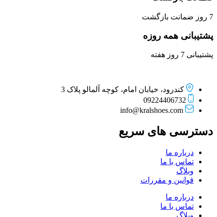
7 روز ضمانت بازگشت
پشتیبانی همه روزه
پشتیبانی 7 روز هفته
کندرود، خیابان امام، کوچه آلمالو پلاک 3
09224406732
info@kralshoes.com
دسترسی های سریع
درباره ما
تماس با ما
وبلاگ
قوانین و مقررات
درباره ما
تماس با ما
وبلاگ