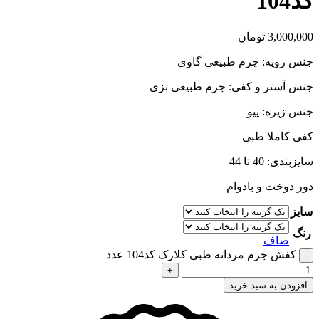
کد104
3,000,000
تومان
جنس رویه: چرم طبیعی گاوی
جنس آستر و کفی: چرم طبیعی بزی
جنس زیره: پیو
کفی کاملا طبی
سایزبندی: 40 تا 44
دور دوخت و بادوام
سایز
رنگ
صاف
کفش چرم مردانه طبی کلارک کد104 عدد
افزودن به سبد خرید