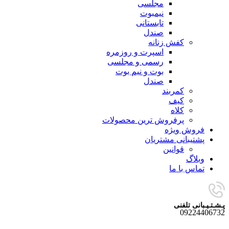
مجلسی
نیمبوت
تابستانی
صندل
کفش زنانه
اسپرت و روزمره
رسمی و مجلسی
بوت و نیم بوت
صندل
کمربند
کیف
کلاه
پرفروش ترین محصولات
فروش ویژه
پشتیبانی مشتریان
قوانین
وبلاگ
تماس با ما
پـشـتـیـبانی تلفنی
09224406732