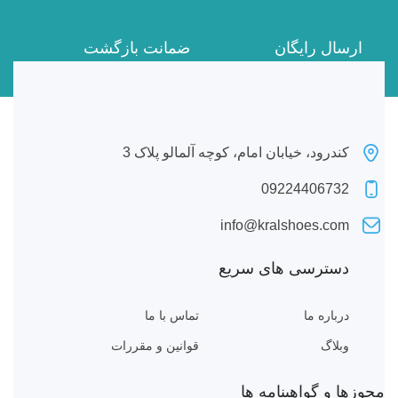
ارسال رایگان
ضمانت بازگشت
برای همه خریدها
7 روز ضمانت بازگشت
کندرود، خیابان امام، کوچه آلمالو پلاک 3
09224406732
info@kralshoes.com
دسترسی های سریع
درباره ما
تماس با ما
وبلاگ
قوانین و مقررات
مجوزها و گواهینامه ها